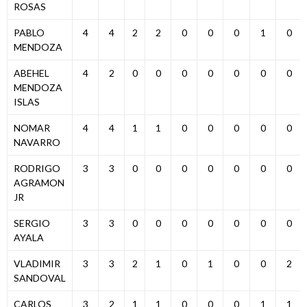
ROSAS
PABLO
4
4
2
2
0
0
0
1
0
MENDOZA
ABEHEL
4
2
0
0
0
0
0
0
0
MENDOZA
ISLAS
NOMAR
4
4
1
1
0
0
0
0
0
NAVARRO
RODRIGO
3
3
0
0
0
0
0
0
0
AGRAMON
JR
SERGIO
3
3
0
0
0
0
0
0
0
AYALA
VLADIMIR
3
3
2
1
0
1
0
0
2
SANDOVAL
CARLOS
3
2
1
1
0
0
0
1
1