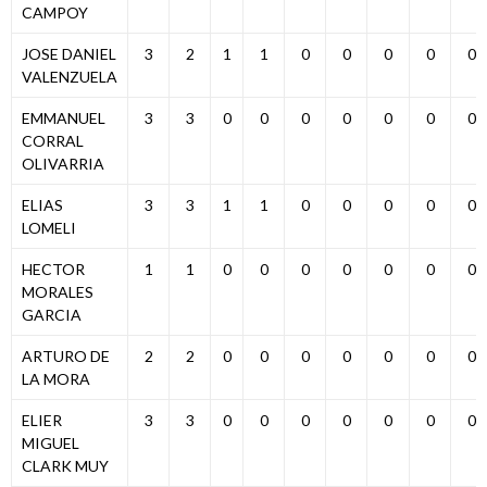
CAMPOY
JOSE DANIEL
3
2
1
1
0
0
0
0
0
VALENZUELA
EMMANUEL
3
3
0
0
0
0
0
0
0
CORRAL
OLIVARRIA
ELIAS
3
3
1
1
0
0
0
0
0
LOMELI
HECTOR
1
1
0
0
0
0
0
0
0
MORALES
GARCIA
ARTURO DE
2
2
0
0
0
0
0
0
0
LA MORA
ELIER
3
3
0
0
0
0
0
0
0
MIGUEL
CLARK MUY