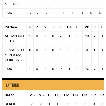
MORALES
Total
32
28
7
5
1
1
0
4
4
Pitcheo
G
P
SV
JC
IP
CA
CL
VB
H
HR
ALEJANDRO
1
0
0
0
6
1
0
23
6
0
SOTO
FRANCISCO
0
0
0
0
1
0
0
3
0
0
MENDOZA
CORDOVA
Total
1
0
0
0
7
1
0
26
6
0
LA TRIBU
Bateo
AB
VB
H
H1
H2
H3
HR
CP
CA
DEREK
3
3
1
1
0
0
0
0
1