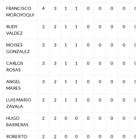
FRANCISCO
4
3
1
1
0
0
0
0
0
MOROYOQUI
RUDY
2
2
1
1
0
0
0
0
0
VALDEZ
MOISES
3
3
1
1
0
0
0
0
0
GONZALEZ
CARLOS
3
3
1
1
0
0
0
0
0
ROSAS
ANGEL
3
2
1
1
0
0
0
0
0
MARES
LUIS MARIO
2
2
1
1
0
0
0
0
0
ZAVALA
HUGO
2
2
0
0
0
0
0
0
0
BARRERAS
ROBERTO
2
2
0
0
0
0
0
0
0