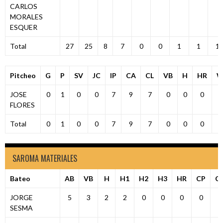
CARLOS
MORALES
ESQUER
Total
27
25
8
7
0
0
1
1
1
Pitcheo
G
P
SV
JC
IP
CA
CL
VB
H
HR
W
JOSE
0
1
0
0
7
9
7
0
0
0
FLORES
Total
0
1
0
0
7
9
7
0
0
0
SAROMA MATERIALES
Bateo
AB
VB
H
H1
H2
H3
HR
CP
C
JORGE
5
3
2
2
0
0
0
0
2
SESMA