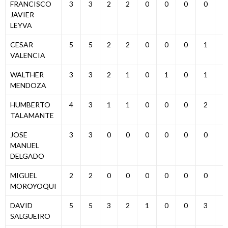
FRANCISCO
3
3
2
2
0
0
0
0
2
JAVIER
LEYVA
CESAR
5
5
2
2
0
0
0
1
2
VALENCIA
WALTHER
3
3
2
1
0
1
0
1
1
MENDOZA
HUMBERTO
4
3
1
1
0
0
0
2
1
TALAMANTE
JOSE
3
3
0
0
0
0
0
0
0
MANUEL
DELGADO
MIGUEL
2
2
0
0
0
0
0
0
0
MOROYOQUI
DAVID
5
5
3
2
1
0
0
3
1
SALGUEIRO