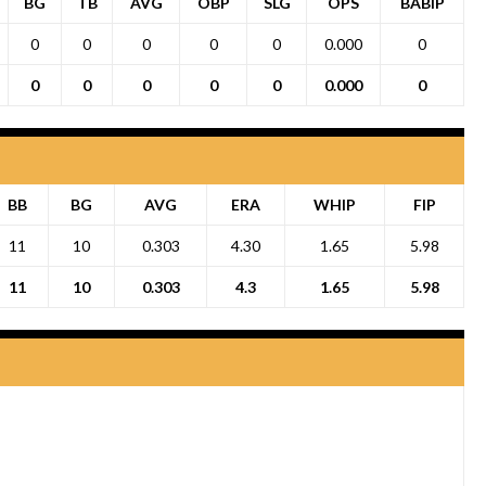
BG
TB
AVG
OBP
SLG
OPS
BABIP
0
0
0
0
0
0.000
0
0
0
0
0
0
0.000
0
BB
BG
AVG
ERA
WHIP
FIP
11
10
0.303
4.30
1.65
5.98
11
10
0.303
4.3
1.65
5.98