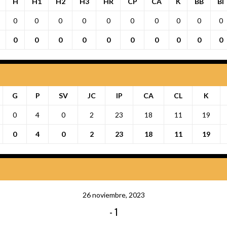
H
H1
H2
H3
HR
CP
CA
K
BB
BI
0
0
0
0
0
0
0
0
0
0
0
0
0
0
0
0
0
0
0
0
G
P
SV
JC
IP
CA
CL
K
0
4
0
2
23
18
11
19
0
4
0
2
23
18
11
19
26 noviembre, 2023
-
1