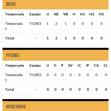
BATEO
Temporada
Equipo
JJ
AB
VB
H
H1
H2
H3
H
Temporada
TIGRES
1
2
1
0
0
0
0
1
Total
-
1
2
1
0
0
0
0
PITCHEO
Temporada
Equipo
JJ
G
P
SV
JC
IP
CA
CL
Temporada
TIGRES
0
0
0
0
0
0
0
0
1
Total
-
0
0
0
0
0
0
0
0
RESULTADOS