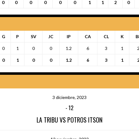
0
0
0
0
0
0
1
1
2
0
G
P
SV
JC
IP
CA
CL
K
B
0
1
0
0
1.2
6
3
1
0
1
0
0
1.2
6
3
1
3 diciembre, 2023
-
12
LA TRIBU VS POTROS ITSON