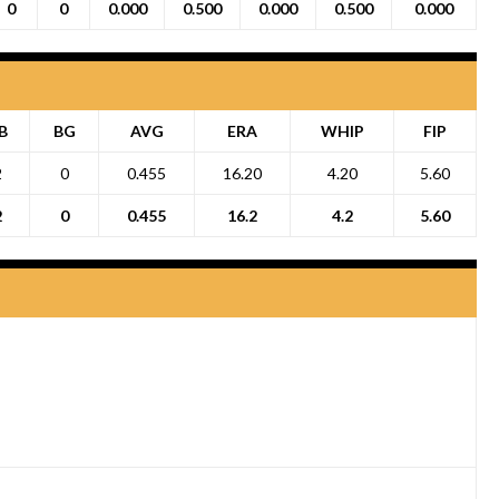
0
0
0.000
0.500
0.000
0.500
0.000
B
BG
AVG
ERA
WHIP
FIP
2
0
0.455
16.20
4.20
5.60
2
0
0.455
16.2
4.2
5.60