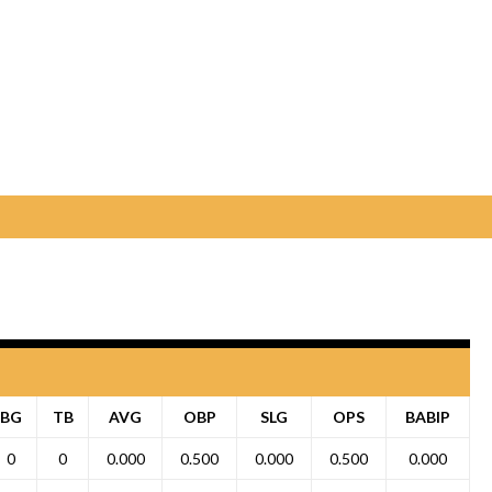
BG
TB
AVG
OBP
SLG
OPS
BABIP
0
0
0.000
0.500
0.000
0.500
0.000