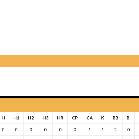
H
H1
H2
H3
HR
CP
CA
K
BB
BI
0
0
0
0
0
0
1
1
2
0