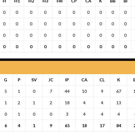
H
H1
H2
H3
HR
CP
CA
K
BB
BI
0
0
0
0
0
0
0
0
0
0
0
0
0
0
0
0
0
0
0
0
0
0
0
0
0
0
0
0
0
0
0
0
0
0
0
0
0
0
0
0
G
P
SV
JC
IP
CA
CL
K
5
1
0
7
44
10
9
67
1
2
1
2
18
4
4
13
0
1
0
0
3
4
4
4
6
4
1
9
65
18
17
84