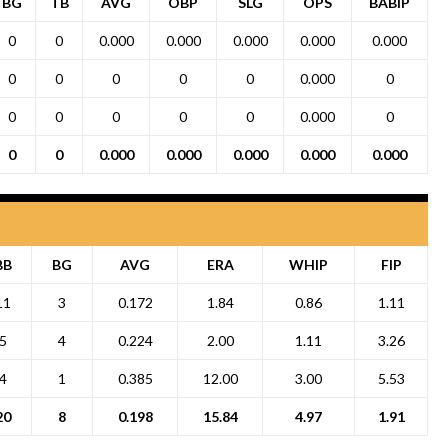
BG
TB
AVG
OBP
SLG
OPS
BABIP
0
0
0.000
0.000
0.000
0.000
0.000
0
0
0
0
0
0.000
0
0
0
0
0
0
0.000
0
0
0
0.000
0.000
0.000
0.000
0.000
BB
BG
AVG
ERA
WHIP
FIP
11
3
0.172
1.84
0.86
1.11
5
4
0.224
2.00
1.11
3.26
4
1
0.385
12.00
3.00
5.53
20
8
0.198
15.84
4.97
1.91