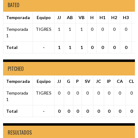
BATEO
Temporada
Equipo
JJ
AB
VB
H
H1
H2
H3
H
Temporada
TIGRES
1
1
1
0
0
0
0
1
Total
-
1
1
1
0
0
0
0
PITCHEO
Temporada
Equipo
JJ
G
P
SV
JC
IP
CA
CL
Temporada
TIGRES
0
0
0
0
0
0
0
0
1
Total
-
0
0
0
0
0
0
0
0
RESULTADOS