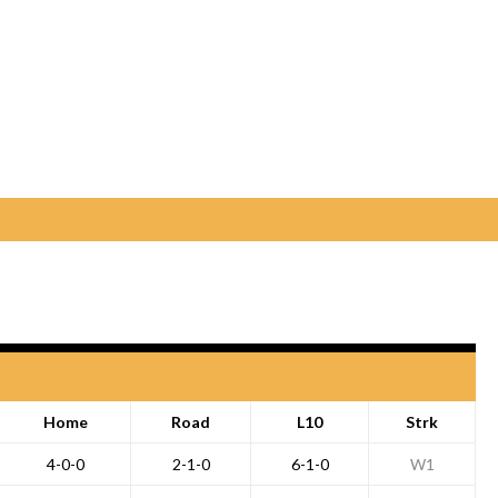
Home
Road
L10
Strk
4-0-0
2-1-0
6-1-0
W1