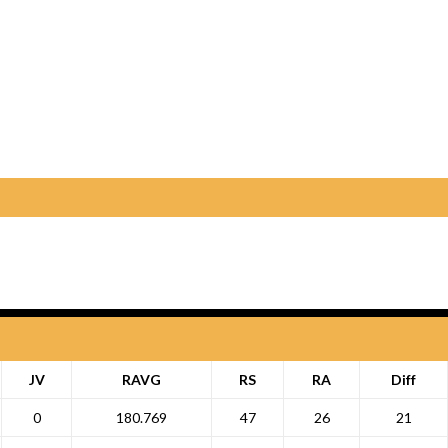
JV
RAVG
RS
RA
Diff
0
180.769
47
26
21