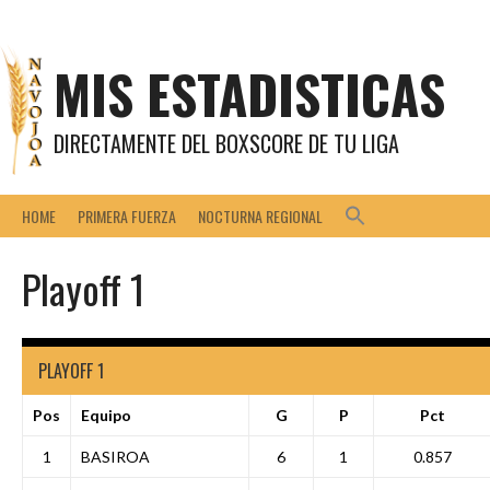
Saltar
al
contenido
MIS ESTADISTICAS
DIRECTAMENTE DEL BOXSCORE DE TU LIGA
HOME
PRIMERA FUERZA
NOCTURNA REGIONAL
Playoff 1
PLAYOFF 1
Pos
Equipo
G
P
Pct
1
BASIROA
6
1
0.857