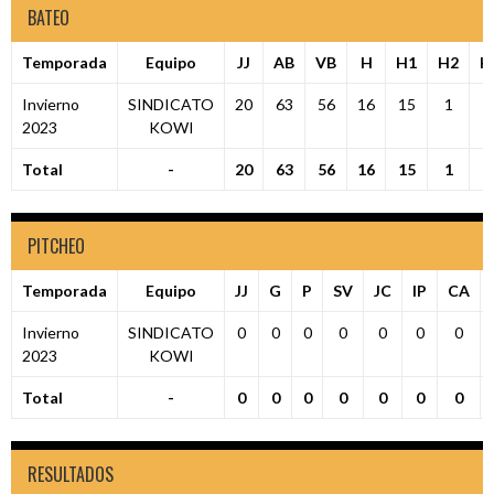
BATEO
Temporada
Equipo
JJ
AB
VB
H
H1
H2
H
Invierno
SINDICATO
20
63
56
16
15
1
2023
KOWI
Total
-
20
63
56
16
15
1
PITCHEO
Temporada
Equipo
JJ
G
P
SV
JC
IP
CA
Invierno
SINDICATO
0
0
0
0
0
0
0
2023
KOWI
Total
-
0
0
0
0
0
0
0
RESULTADOS