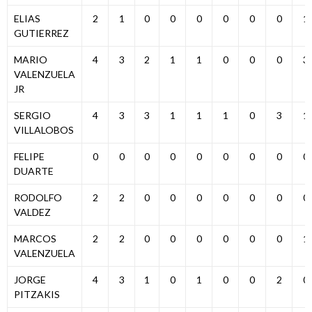
ELIAS
2
1
0
0
0
0
0
0
1
GUTIERREZ
MARIO
4
3
2
1
1
0
0
0
3
VALENZUELA
JR
SERGIO
4
3
3
1
1
1
0
3
1
VILLALOBOS
FELIPE
0
0
0
0
0
0
0
0
0
DUARTE
RODOLFO
2
2
0
0
0
0
0
0
0
VALDEZ
MARCOS
2
2
0
0
0
0
0
0
1
VALENZUELA
JORGE
4
3
1
0
1
0
0
2
0
PITZAKIS