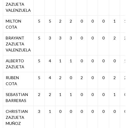
ZAZUETA
VALENZUELA
MILTON
5
5
2
2
0
0
0
1
1
COTA
BRAYANT
5
3
3
3
0
0
0
2
2
ZAZUETA
VALENZUELA
ALBERTO
5
4
1
1
0
0
0
0
1
ZAZUETA
RUBEN
5
4
2
0
2
0
0
2
2
COTA
SEBASTIAN
2
2
1
1
0
0
0
1
0
BARRERAS
CHRISTIAN
3
1
0
0
0
0
0
0
0
ZAZUETA
MUÑOZ