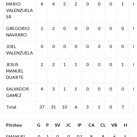
MARIO
4
4
2
2
0
0
0
1
0
VALENZUELA
SR
GREGORIO
2
2
0
0
0
0
0
0
0
NAVARRO
JOEL
0
0
0
0
0
0
0
0
0
VALENZUELA
JESUS
2
2
1
1
0
0
0
1
0
MANUEL
DUARTE
SALVADOR
4
3
1
1
0
0
0
0
0
GAMEZ
Total
37
31
10
6
3
1
0
7
7
Pitcheo
G
P
SV
JC
IP
CA
CL
VB
H
H
EMANUEL
0
1
0
0
0.1
8
8
6
5